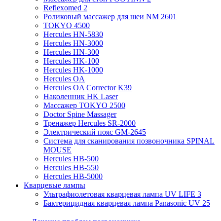
Reflexomed 2
Роликовый массажер для шеи NM 2601
TOKYO 4500
Hercules HN-5830
Hercules HN-3000
Hercules HN-300
Hercules HK-100
Hercules HK-1000
Hercules OA
Hercules OA Corrector K39
Наколенник HK Laser
Массажер TOKYO 2500
Doctor Spine Massager
Тренажер Hercules SR-2000
Электрический пояс GM-2645
Система для сканирования позвоночника SPINAL
MOUSE
Hercules HB-500
Hercules HB-550
Hercules HB-5000
Кварцевые лампы
Ультрафиолетовая кварцевая лампа UV LIFE 3
Бактерицидная кварцевая лампа Panasonic UV 25