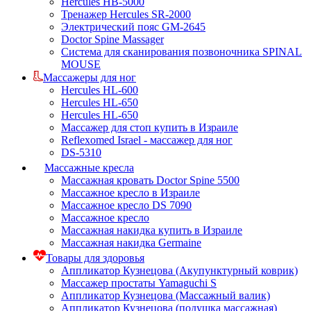
Hercules HB-5000
Тренажер Hercules SR-2000
Электрический пояс GM-2645
Doctor Spine Massager
Система для сканирования позвоночника SPINAL
MOUSE
Массажеры для ног
Hercules HL-600
Hercules HL-650
Hercules HL-650
Массажер для стоп купить в Израиле
Reflexomed Israel - массажер для ног
DS-5310
Массажные кресла
Массажная кровать Doctor Spine 5500
Массажное кресло в Израиле
Массажное кресло DS 7090
Массажное кресло
Массажная накидка купить в Израиле
Массажная накидка Germaine
Товары для здоровья
Аппликатор Кузнецова (Акупунктурный коврик)
Массажер простаты Yamaguchi S
Аппликатор Кузнецова (Массажный валик)
Аппликатор Кузнецова (подушка массажная)