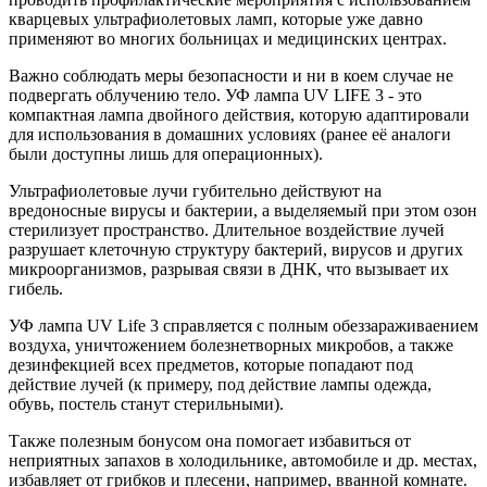
кварцевых ультрафиолетовых ламп, которые уже давно
применяют во многих больницах и медицинских центрах.
Важно соблюдать меры безопасности и ни в коем случае не
подвергать облучению тело. УФ лампа UV LIFE 3 - это
компактная лампа двойного действия, которую адаптировали
для использования в домашних условиях (ранее её аналоги
были доступны лишь для операционных).
Ультрафиолетовые лучи губительно действуют на
вредоносные вирусы и бактерии, а выделяемый при этом озон
стерилизует пространство. Длительное воздействие лучей
разрушает клеточную структуру бактерий, вирусов и других
микроорганизмов, разрывая связи в ДНК, что вызывает их
гибель.
УФ лампа UV Life 3 справляется с полным обеззараживаением
воздуха, уничтожением болезнетворных микробов, а также
дезинфекцией всех предметов, которые попадают под
действие лучей (к примеру, под действие лампы одежда,
обувь, постель станут стерильными).
Также полезным бонусом она помогает избавиться от
неприятных запахов в холодильнике, автомобиле и др. местах,
избавляет от грибков и плесени, например, вванной комнате.