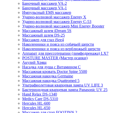
Баночный массажер VA-2
Баночный массажер VA-1
Импульсный EMS массажер
Ударно-волновой массажер Energy X
Ударно-волновой массажер Energy C-53
Ударно-волновой массажер Mini Energy Booster
Массажный шлем iDream 5S
Массажный шлем DS-25
Массажер для глаз iSee4
Наколенники и пояса из собачьей шерсти
Наколенники и пояса из верблюжьей шерсти
Аппарат для прессотерапии (лимфодренажа) LX7
POSTURE MASTER (Мастер осанки)
Акулий Хрящ
Насадка для душа с Витамином C
Массажная кровать Doctor Spine 5500
Массажная накидка Germaine
Массажная накидка Quattromed 5
Ультрафиолетовая кварцевая лампа UV LIFE 3
Бактерицидная кварцевая лампа Panasonic UV 25
Hand Relax DS-1340
Medics Care DS-5310
Hercules HL-600
Hercules HL-650
Массажер для стоп FOOTINN 2