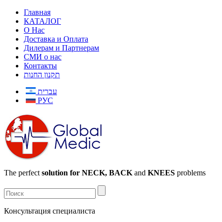
Главная
КАТАЛОГ
О Нас
Доставка и Оплата
Дилерам и Партнерам
СМИ о нас
Контакты
תקנון החנות
עברית
РУС
The perfect
solution for NECK, BACK
and
KNEES
problems
Консультация специалиста