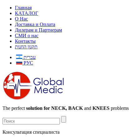
Главная
КАТАЛОГ
О Нас
Доставка и Оплата
Дилерам и Партнерам
СМИ о нас
Контакты
תקנון החנות
עברית
РУС
The perfect
solution for NECK, BACK
and
KNEES
problems
Консультация специалиста