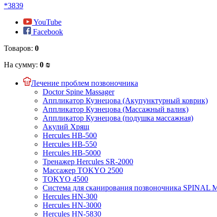
*3839
YouTube
Facebook
Товаров:
0
На сумму:
0 ₪
Лечение проблем позвоночника
Doctor Spine Massager
Аппликатор Кузнецова (Акупунктурный коврик)
Аппликатор Кузнецова (Массажный валик)
Аппликатор Кузнецова (подушка массажная)
Акулий Хрящ
Hercules HB-500
Hercules HB-550
Hercules HB-5000
Тренажер Hercules SR-2000
Массажер TOKYO 2500
TOKYO 4500
Система для сканирования позвоночника SPINAL
Hercules HN-300
Hercules HN-3000
Hercules HN-5830