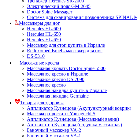
Тренажер Hercules SR-2000
Электрический пояс GM-2645
Doctor Spine Massager
Система для сканирования позвоночника SPINAL
Массажеры для ног
Hercules HL-600
Hercules HL-650
Hercules HL-650
Массажер для стоп купить в Израиле
Reflexomed Israel - массажер для ног
DS-5310
Массажные кресла
Массажная кровать Doctor Spine 5500
Массажное кресло в Израиле
Массажное кресло DS 7090
Массажное кресло
Массажная накидка купить в Израиле
Массажная накидка Germaine
Товары для здоровья
Аппликатор Кузнецова (Акупунктурный коврик)
Массажер простаты Yamaguchi S
Аппликатор Кузнецова (Массажный валик)
Аппликатор Кузнецова (подушка массажная)
Баночный массажер VA-2
Баночный массажер VA-1