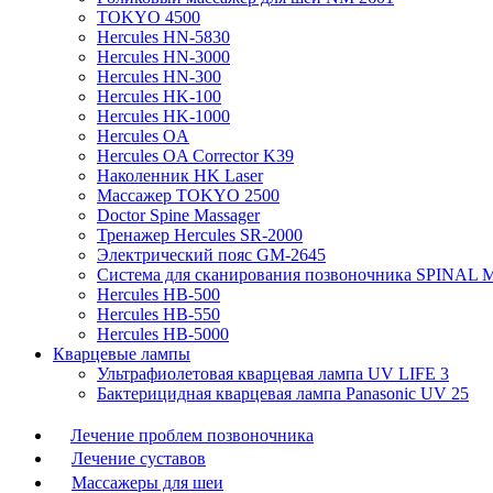
TOKYO 4500
Hercules HN-5830
Hercules HN-3000
Hercules HN-300
Hercules HK-100
Hercules HK-1000
Hercules OA
Hercules OA Corrector K39
Наколенник HK Laser
Массажер TOKYO 2500
Doctor Spine Massager
Тренажер Hercules SR-2000
Электрический пояс GM-2645
Система для сканирования позвоночника SPINAL
Hercules HB-500
Hercules HB-550
Hercules HB-5000
Кварцевые лампы
Ультрафиолетовая кварцевая лампа UV LIFE 3
Бактерицидная кварцевая лампа Panasonic UV 25
Лечение проблем позвоночника
Лечение суставов
Массажеры для шеи