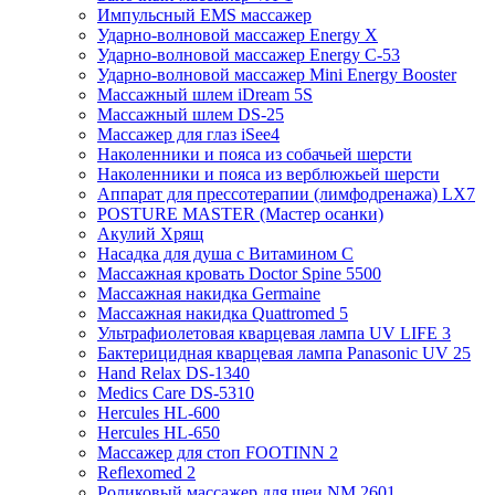
Импульсный EMS массажер
Ударно-волновой массажер Energy X
Ударно-волновой массажер Energy C-53
Ударно-волновой массажер Mini Energy Booster
Массажный шлем iDream 5S
Массажный шлем DS-25
Массажер для глаз iSee4
Наколенники и пояса из собачьей шерсти
Наколенники и пояса из верблюжьей шерсти
Аппарат для прессотерапии (лимфодренажа) LX7
POSTURE MASTER (Мастер осанки)
Акулий Хрящ
Насадка для душа с Витамином C
Массажная кровать Doctor Spine 5500
Массажная накидка Germaine
Массажная накидка Quattromed 5
Ультрафиолетовая кварцевая лампа UV LIFE 3
Бактерицидная кварцевая лампа Panasonic UV 25
Hand Relax DS-1340
Medics Care DS-5310
Hercules HL-600
Hercules HL-650
Массажер для стоп FOOTINN 2
Reflexomed 2
Роликовый массажер для шеи NM 2601