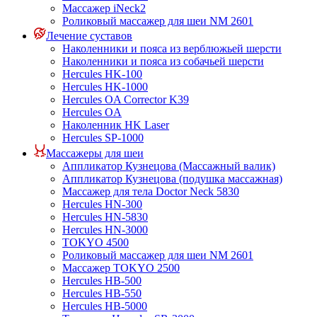
Массажер iNeck2
Роликовый массажер для шеи NM 2601
Лечение суставов
Наколенники и пояса из верблюжьей шерсти
Наколенники и пояса из собачьей шерсти
Hercules HK-100
Hercules HK-1000
Hercules OA Corrector K39
Hercules OA
Наколенник HK Laser
Hercules SP-1000
Массажеры для шеи
Аппликатор Кузнецова (Массажный валик)
Аппликатор Кузнецова (подушка массажная)
Массажер для тела Doctor Neck 5830
Hercules HN-300
Hercules HN-5830
Hercules HN-3000
TOKYO 4500
Роликовый массажер для шеи NM 2601
Массажер TOKYO 2500
Hercules HB-500
Hercules HB-550
Hercules HB-5000