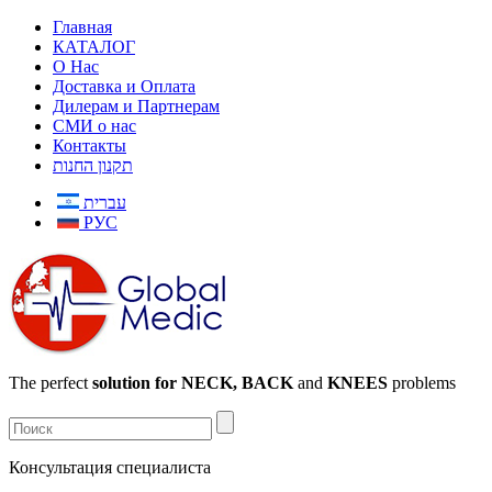
Главная
КАТАЛОГ
О Нас
Доставка и Оплата
Дилерам и Партнерам
СМИ о нас
Контакты
תקנון החנות
עברית
РУС
The perfect
solution for NECK, BACK
and
KNEES
problems
Консультация специалиста