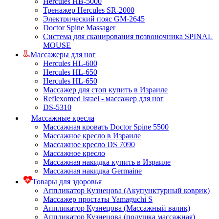
Hercules HB-5000
Тренажер Hercules SR-2000
Электрический пояс GM-2645
Doctor Spine Massager
Система для сканирования позвоночника SPINAL
MOUSE
Массажеры для ног
Hercules HL-600
Hercules HL-650
Hercules HL-650
Массажер для стоп купить в Израиле
Reflexomed Israel - массажер для ног
DS-5310
Массажные кресла
Массажная кровать Doctor Spine 5500
Массажное кресло в Израиле
Массажное кресло DS 7090
Массажное кресло
Массажная накидка купить в Израиле
Массажная накидка Germaine
Товары для здоровья
Аппликатор Кузнецова (Акупунктурный коврик)
Массажер простаты Yamaguchi S
Аппликатор Кузнецова (Массажный валик)
Аппликатор Кузнецова (подушка массажная)