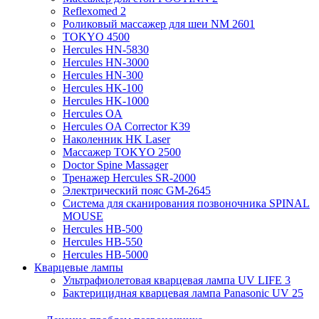
Reflexomed 2
Роликовый массажер для шеи NM 2601
TOKYO 4500
Hercules HN-5830
Hercules HN-3000
Hercules HN-300
Hercules HK-100
Hercules HK-1000
Hercules OA
Hercules OA Corrector K39
Наколенник HK Laser
Массажер TOKYO 2500
Doctor Spine Massager
Тренажер Hercules SR-2000
Электрический пояс GM-2645
Система для сканирования позвоночника SPINAL
MOUSE
Hercules HB-500
Hercules HB-550
Hercules HB-5000
Кварцевые лампы
Ультрафиолетовая кварцевая лампа UV LIFE 3
Бактерицидная кварцевая лампа Panasonic UV 25