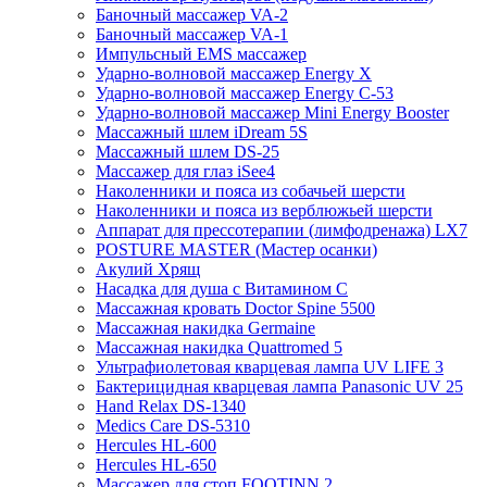
Баночный массажер VA-2
Баночный массажер VA-1
Импульсный EMS массажер
Ударно-волновой массажер Energy X
Ударно-волновой массажер Energy C-53
Ударно-волновой массажер Mini Energy Booster
Массажный шлем iDream 5S
Массажный шлем DS-25
Массажер для глаз iSee4
Наколенники и пояса из собачьей шерсти
Наколенники и пояса из верблюжьей шерсти
Аппарат для прессотерапии (лимфодренажа) LX7
POSTURE MASTER (Мастер осанки)
Акулий Хрящ
Насадка для душа с Витамином C
Массажная кровать Doctor Spine 5500
Массажная накидка Germaine
Массажная накидка Quattromed 5
Ультрафиолетовая кварцевая лампа UV LIFE 3
Бактерицидная кварцевая лампа Panasonic UV 25
Hand Relax DS-1340
Medics Care DS-5310
Hercules HL-600
Hercules HL-650
Массажер для стоп FOOTINN 2