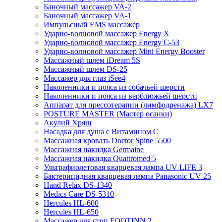
Баночный массажер VA-2
Баночный массажер VA-1
Импульсный EMS массажер
Ударно-волновой массажер Energy X
Ударно-волновой массажер Energy C-53
Ударно-волновой массажер Mini Energy Booster
Массажный шлем iDream 5S
Массажный шлем DS-25
Массажер для глаз iSee4
Наколенники и пояса из собачьей шерсти
Наколенники и пояса из верблюжьей шерсти
Аппарат для прессотерапии (лимфодренажа) LX7
POSTURE MASTER (Мастер осанки)
Акулий Хрящ
Насадка для душа с Витамином C
Массажная кровать Doctor Spine 5500
Массажная накидка Germaine
Массажная накидка Quattromed 5
Ультрафиолетовая кварцевая лампа UV LIFE 3
Бактерицидная кварцевая лампа Panasonic UV 25
Hand Relax DS-1340
Medics Care DS-5310
Hercules HL-600
Hercules HL-650
Массажер для стоп FOOTINN 2