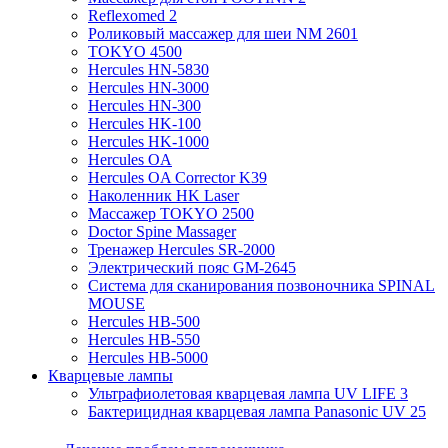
Reflexomed 2
Роликовый массажер для шеи NM 2601
TOKYO 4500
Hercules HN-5830
Hercules HN-3000
Hercules HN-300
Hercules HK-100
Hercules HK-1000
Hercules OA
Hercules OA Corrector K39
Наколенник HK Laser
Массажер TOKYO 2500
Doctor Spine Massager
Тренажер Hercules SR-2000
Электрический пояс GM-2645
Система для сканирования позвоночника SPINAL
MOUSE
Hercules HB-500
Hercules HB-550
Hercules HB-5000
Кварцевые лампы
Ультрафиолетовая кварцевая лампа UV LIFE 3
Бактерицидная кварцевая лампа Panasonic UV 25