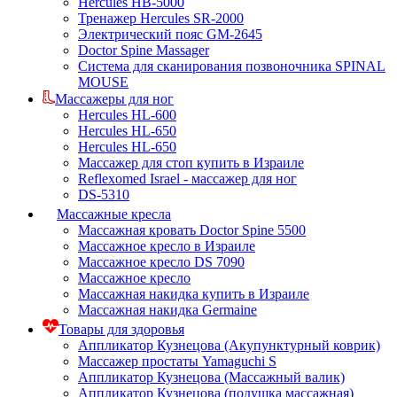
Hercules HB-5000
Тренажер Hercules SR-2000
Электрический пояс GM-2645
Doctor Spine Massager
Система для сканирования позвоночника SPINAL
MOUSE
Массажеры для ног
Hercules HL-600
Hercules HL-650
Hercules HL-650
Массажер для стоп купить в Израиле
Reflexomed Israel - массажер для ног
DS-5310
Массажные кресла
Массажная кровать Doctor Spine 5500
Массажное кресло в Израиле
Массажное кресло DS 7090
Массажное кресло
Массажная накидка купить в Израиле
Массажная накидка Germaine
Товары для здоровья
Аппликатор Кузнецова (Акупунктурный коврик)
Массажер простаты Yamaguchi S
Аппликатор Кузнецова (Массажный валик)
Аппликатор Кузнецова (подушка массажная)