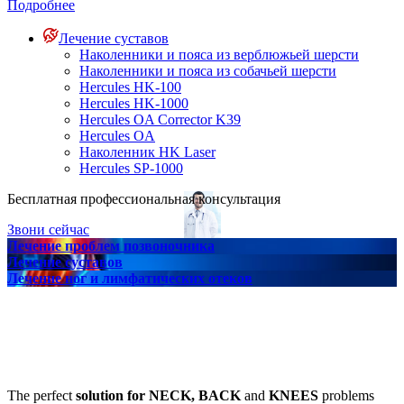
Подробнее
Лечение суставов
Наколенники и пояса из верблюжьей шерсти
Наколенники и пояса из собачьей шерсти
Hercules HK-100
Hercules HK-1000
Hercules OA Corrector K39
Hercules OA
Наколенник HK Laser
Hercules SP-1000
Бесплатная профессиональная консультация
Звони сейчас
Лечение проблем позвоночника
Лечение суставов
Лечение ног и лимфатических отеков
The perfect
solution for NECK, BACK
and
KNEES
problems