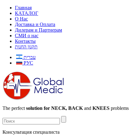
Главная
КАТАЛОГ
О Нас
Доставка и Оплата
Дилерам и Партнерам
СМИ о нас
Контакты
תקנון החנות
עברית
РУС
The perfect
solution for NECK, BACK
and
KNEES
problems
Консультация специалиста