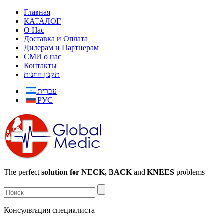
Главная
КАТАЛОГ
О Нас
Доставка и Оплата
Дилерам и Партнерам
СМИ о нас
Контакты
תקנון החנות
עברית
РУС
The perfect
solution for NECK, BACK
and
KNEES
problems
Консультация специалиста