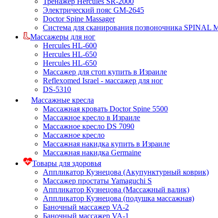
Тренажер Hercules SR-2000
Электрический пояс GM-2645
Doctor Spine Massager
Система для сканирования позвоночника SPINAL
Массажеры для ног
Hercules HL-600
Hercules HL-650
Hercules HL-650
Массажер для стоп купить в Израиле
Reflexomed Israel - массажер для ног
DS-5310
Массажные кресла
Массажная кровать Doctor Spine 5500
Массажное кресло в Израиле
Массажное кресло DS 7090
Массажное кресло
Массажная накидка купить в Израиле
Массажная накидка Germaine
Товары для здоровья
Аппликатор Кузнецова (Акупунктурный коврик)
Массажер простаты Yamaguchi S
Аппликатор Кузнецова (Массажный валик)
Аппликатор Кузнецова (подушка массажная)
Баночный массажер VA-2
Баночный массажер VA-1