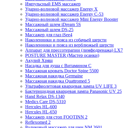
Импульсный EMS массажер
Ударно-волновой массажер Energy X
Ударно-волновой массажер Energy C-53
Ударно-волновой массажер Mini Energy Booster
Массажный шлем iDream 5S
Массажный шлем DS-25
Массажер для глаз iSee4
Наколенники и пояса из собачьей шерсти
Наколенники и пояса из верблюжьей шерсти
Аппарат для прессотерапии (лимфодренажа) LX7
POSTURE MASTER (Мастер осанки)
Акулий Хрящ
Насадка для душа с Витамином C
Массажная кровать Doctor Spine 5500
Массажная накидка Germaine
Массажная накидка Quattromed 5
Ультрафиолетовая кварцевая лампа UV LIFE 3
Бактерицидная кварцевая лампа Panasonic UV 25
Hand Relax DS-1340
Medics Care DS-5310
Hercules HL-600
Hercules HL-650
Массажер для стоп FOOTINN 2
Reflexomed 2
Роликовый массажер для шеи NM 2601