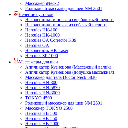
Массажер iNeck2
Роликовый массажер для шеи NM 2601
Лечение суставов
Наколенники и пояса из верблюжьей шерсти
Наколенники и пояса из собачьей шерсти
Hercules HK-100
Hercules HK-1000
Hercules OA Corrector K39
Hercules OA
Наколенник HK Laser
Hercules SP-1000
Массажеры для шеи
Аппликатор Кузнецова (Массажный валик)
Аппликатор Кузнецова (подушка массажная)
Массажер для тела Doctor Neck 5830
Hercules HN-300
Hercules HN-5830
Hercules HN-3000
TOKYO 4500
Роликовый массажер для шеи NM 2601
Массажер TOKYO 2500
Hercules HB-500
Hercules HB-550
Hercules HB-5000