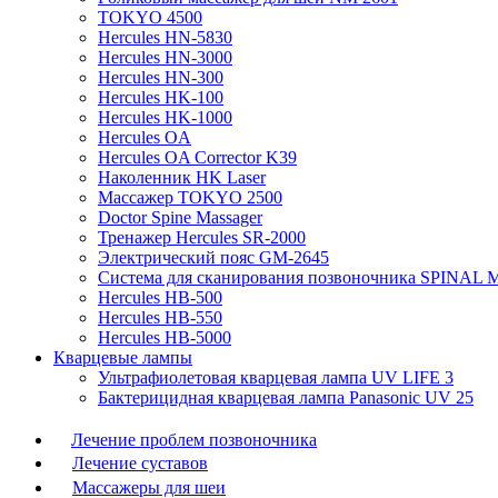
TOKYO 4500
Hercules HN-5830
Hercules HN-3000
Hercules HN-300
Hercules HK-100
Hercules HK-1000
Hercules OA
Hercules OA Corrector K39
Наколенник HK Laser
Массажер TOKYO 2500
Doctor Spine Massager
Тренажер Hercules SR-2000
Электрический пояс GM-2645
Система для сканирования позвоночника SPINAL
Hercules HB-500
Hercules HB-550
Hercules HB-5000
Кварцевые лампы
Ультрафиолетовая кварцевая лампа UV LIFE 3
Бактерицидная кварцевая лампа Panasonic UV 25
Лечение проблем позвоночника
Лечение суставов
Массажеры для шеи