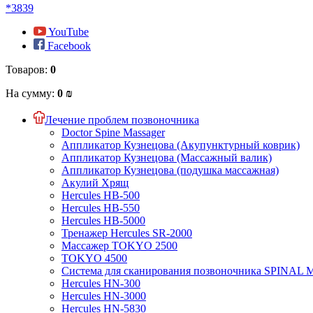
*3839
YouTube
Facebook
Товаров:
0
На сумму:
0 ₪
Лечение проблем позвоночника
Doctor Spine Massager
Аппликатор Кузнецова (Акупунктурный коврик)
Аппликатор Кузнецова (Массажный валик)
Аппликатор Кузнецова (подушка массажная)
Акулий Хрящ
Hercules HB-500
Hercules HB-550
Hercules HB-5000
Тренажер Hercules SR-2000
Массажер TOKYO 2500
TOKYO 4500
Система для сканирования позвоночника SPINAL
Hercules HN-300
Hercules HN-3000
Hercules HN-5830