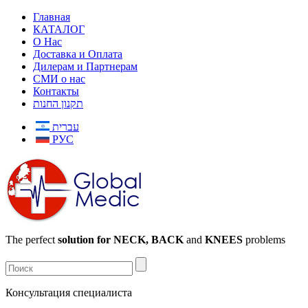
Главная
КАТАЛОГ
О Нас
Доставка и Оплата
Дилерам и Партнерам
СМИ о нас
Контакты
תקנון החנות
עברית
РУС
The perfect
solution for NECK, BACK
and
KNEES
problems
Консультация специалиста