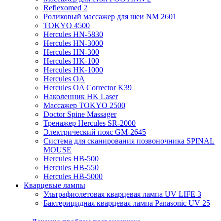
Reflexomed 2
Роликовый массажер для шеи NM 2601
TOKYO 4500
Hercules HN-5830
Hercules HN-3000
Hercules HN-300
Hercules HK-100
Hercules HK-1000
Hercules OA
Hercules OA Corrector K39
Наколенник HK Laser
Массажер TOKYO 2500
Doctor Spine Massager
Тренажер Hercules SR-2000
Электрический пояс GM-2645
Система для сканирования позвоночника SPINAL
MOUSE
Hercules HB-500
Hercules HB-550
Hercules HB-5000
Кварцевые лампы
Ультрафиолетовая кварцевая лампа UV LIFE 3
Бактерицидная кварцевая лампа Panasonic UV 25