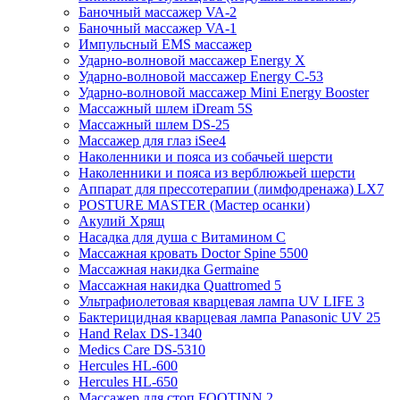
Баночный массажер VA-2
Баночный массажер VA-1
Импульсный EMS массажер
Ударно-волновой массажер Energy X
Ударно-волновой массажер Energy C-53
Ударно-волновой массажер Mini Energy Booster
Массажный шлем iDream 5S
Массажный шлем DS-25
Массажер для глаз iSee4
Наколенники и пояса из собачьей шерсти
Наколенники и пояса из верблюжьей шерсти
Аппарат для прессотерапии (лимфодренажа) LX7
POSTURE MASTER (Мастер осанки)
Акулий Хрящ
Насадка для душа с Витамином C
Массажная кровать Doctor Spine 5500
Массажная накидка Germaine
Массажная накидка Quattromed 5
Ультрафиолетовая кварцевая лампа UV LIFE 3
Бактерицидная кварцевая лампа Panasonic UV 25
Hand Relax DS-1340
Medics Care DS-5310
Hercules HL-600
Hercules HL-650
Массажер для стоп FOOTINN 2