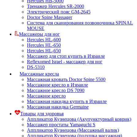
Hercules HB-5000
Тренажер Hercules SR-2000
Электрический пояс GM-2645
Doctor Spine Massager
Система для сканирования позвоночника SPINAL
MOUSE
Массажеры для ног
Hercules HL-600
Hercules HL-650
Hercules HL-650
Массажер для стоп купить в Израиле
Reflexomed Israel - массажер для ног
DS-5310
Массажные кресла
Массажная кровать Doctor Spine 5500
Массажное кресло в Израиле
Массажное кресло DS 7090
Массажное кресло
Массажная накидка купить в Израиле
Массажная накидка Germaine
Товары для здоровья
Аппликатор Кузнецова (Акупунктурный коврик)
Массажер простаты Yamaguchi S
Аппликатор Кузнецова (Массажный валик)
Аппликатор Кузнецова (подушка массажная)