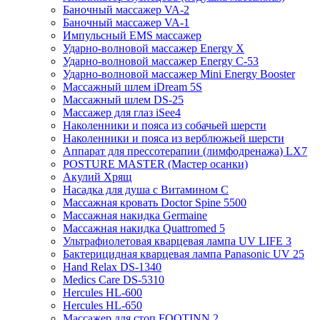
Баночный массажер VA-2
Баночный массажер VA-1
Импульсный EMS массажер
Ударно-волновой массажер Energy X
Ударно-волновой массажер Energy C-53
Ударно-волновой массажер Mini Energy Booster
Массажный шлем iDream 5S
Массажный шлем DS-25
Массажер для глаз iSee4
Наколенники и пояса из собачьей шерсти
Наколенники и пояса из верблюжьей шерсти
Аппарат для прессотерапии (лимфодренажа) LX7
POSTURE MASTER (Мастер осанки)
Акулий Хрящ
Насадка для душа с Витамином C
Массажная кровать Doctor Spine 5500
Массажная накидка Germaine
Массажная накидка Quattromed 5
Ультрафиолетовая кварцевая лампа UV LIFE 3
Бактерицидная кварцевая лампа Panasonic UV 25
Hand Relax DS-1340
Medics Care DS-5310
Hercules HL-600
Hercules HL-650
Массажер для стоп FOOTINN 2