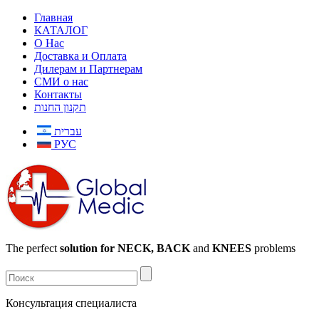
Главная
КАТАЛОГ
О Нас
Доставка и Оплата
Дилерам и Партнерам
СМИ о нас
Контакты
תקנון החנות
עברית
РУС
The perfect
solution for NECK, BACK
and
KNEES
problems
Консультация специалиста