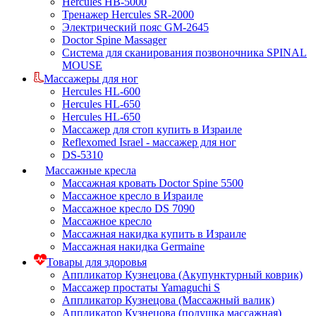
Hercules HB-5000
Тренажер Hercules SR-2000
Электрический пояс GM-2645
Doctor Spine Massager
Система для сканирования позвоночника SPINAL
MOUSE
Массажеры для ног
Hercules HL-600
Hercules HL-650
Hercules HL-650
Массажер для стоп купить в Израиле
Reflexomed Israel - массажер для ног
DS-5310
Массажные кресла
Массажная кровать Doctor Spine 5500
Массажное кресло в Израиле
Массажное кресло DS 7090
Массажное кресло
Массажная накидка купить в Израиле
Массажная накидка Germaine
Товары для здоровья
Аппликатор Кузнецова (Акупунктурный коврик)
Массажер простаты Yamaguchi S
Аппликатор Кузнецова (Массажный валик)
Аппликатор Кузнецова (подушка массажная)