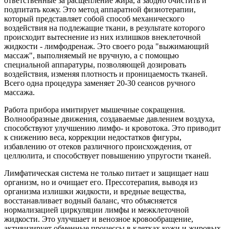
ответственные за расщепление жира, а заодно очистить и
подпитать кожу. Это метод аппаратной физиотерапии,
который представляет собой способ механического
воздействия на подлежащие ткани, в результате которого
происходит вытеснение из них излишков внеклеточной
жидкости - лимфодренаж. Это своего рода "выжимающий
массаж", выполняемый не вручную, а с помощью
специальной аппаратуры, позволяющей дозировать
воздействия, изменяя плотность и проницаемость тканей.
Всего одна процедура заменяет 20-30 сеансов ручного
массажа.
Работа прибора имитирует мышечные сокращения.
Волнообразные движения, создаваемые давлением воздуха,
способствуют улучшению лимфо- и кровотока. Это приводит
к снижению веса, коррекции недостатков фигуры,
избавлению от отеков различного происхождения, от
целлюлита, и способствует повышению упругости тканей.
Лимфатическая система не только питает и защищает наш
организм, но и очищает его. Прессотерапия, выводя из
организма излишки жидкости, и вредные вещества,
восстанавливает водный баланс, что объясняется
нормализацией циркуляции лимфы и межклеточной
жидкости. Это улучшает и венозное кровообращение,
активизирует обменные процессы в клетках кожи и жировых