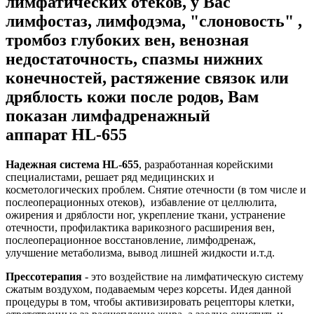
лимфатических отеков, у Вас
лимфостаз, лимфодэма, "cлоновость" ,
тромбоз глубоких вен, венозная
недостаточность, спазмы нижних
конечностей, растяжение связок или
дряблость кожи после родов,
Вам
показан лимфадренажный
аппарат HL-655
Надежная система HL-655
, разработанная корейскими
специалистами, решает ряд медицинских и
косметологических проблем. Снятие отечности (в том числе и
послеоперационных отеков), избавление от целлюлита,
ожирения и дряблости ног, укрепление ткани, устранение
отечности, профилактика варикозного расширения вен,
послеоперационное восстановление, лимфодренаж,
улучшение метаболизма, вывод лишней жидкости и.т.д.
Прессотерапия
- это воздействие на лимфатическую систему
сжатым воздухом, подаваемым через корсеты. Идея данной
процедуры в том, чтобы активизировать рецепторы клетки,