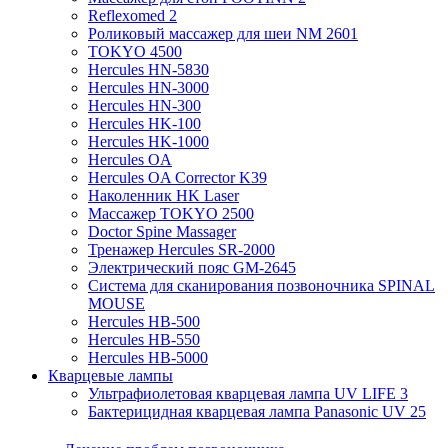
Reflexomed 2
Роликовый массажер для шеи NM 2601
TOKYO 4500
Hercules HN-5830
Hercules HN-3000
Hercules HN-300
Hercules HK-100
Hercules HK-1000
Hercules OA
Hercules OA Corrector K39
Наколенник HK Laser
Массажер TOKYO 2500
Doctor Spine Massager
Тренажер Hercules SR-2000
Электрический пояс GM-2645
Система для сканирования позвоночника SPINAL
MOUSE
Hercules HB-500
Hercules HB-550
Hercules HB-5000
Кварцевые лампы
Ультрафиолетовая кварцевая лампа UV LIFE 3
Бактерицидная кварцевая лампа Panasonic UV 25