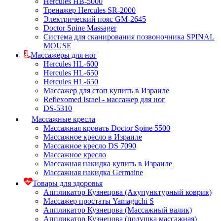
Hercules HB-5000
Тренажер Hercules SR-2000
Электрический пояс GM-2645
Doctor Spine Massager
Система для сканирования позвоночника SPINAL
MOUSE
Массажеры для ног
Hercules HL-600
Hercules HL-650
Hercules HL-650
Массажер для стоп купить в Израиле
Reflexomed Israel - массажер для ног
DS-5310
Массажные кресла
Массажная кровать Doctor Spine 5500
Массажное кресло в Израиле
Массажное кресло DS 7090
Массажное кресло
Массажная накидка купить в Израиле
Массажная накидка Germaine
Товары для здоровья
Аппликатор Кузнецова (Акупунктурный коврик)
Массажер простаты Yamaguchi S
Аппликатор Кузнецова (Массажный валик)
Аппликатор Кузнецова (подушка массажная)