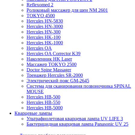
Reflexomed 2
Роликовый массажер для шеи NM 2601
TOKYO 4500
Hercules HN-5830
Hercules HN-3000
Hercules HN-300
Hercules HK-100
Hercules HK-1000
Hercules OA
Hercules OA Corrector K39
Наколенник HK Laser
Массажер TOKYO 2500
Doctor Spine Massager
Тренажер Hercules SR-2000
Электрический пояс GM-2645
Система для сканирования позвоночника SPINAL
MOUSE
Hercules HB-500
Hercules HB-550
Hercules HB-5000
Кварцевые лампы
Ультрафиолетовая кварцевая лампа UV LIFE 3
Бактерицидная кварцевая лампа Panasonic UV 25