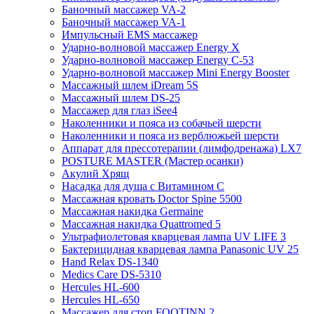
Баночный массажер VA-2
Баночный массажер VA-1
Импульсный EMS массажер
Ударно-волновой массажер Energy X
Ударно-волновой массажер Energy C-53
Ударно-волновой массажер Mini Energy Booster
Массажный шлем iDream 5S
Массажный шлем DS-25
Массажер для глаз iSee4
Наколенники и пояса из собачьей шерсти
Наколенники и пояса из верблюжьей шерсти
Аппарат для прессотерапии (лимфодренажа) LX7
POSTURE MASTER (Мастер осанки)
Акулий Хрящ
Насадка для душа с Витамином C
Массажная кровать Doctor Spine 5500
Массажная накидка Germaine
Массажная накидка Quattromed 5
Ультрафиолетовая кварцевая лампа UV LIFE 3
Бактерицидная кварцевая лампа Panasonic UV 25
Hand Relax DS-1340
Medics Care DS-5310
Hercules HL-600
Hercules HL-650
Массажер для стоп FOOTINN 2