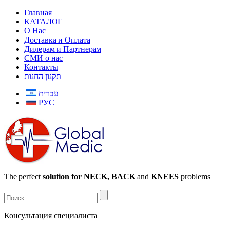
Главная
КАТАЛОГ
О Нас
Доставка и Оплата
Дилерам и Партнерам
СМИ о нас
Контакты
תקנון החנות
עברית
РУС
The perfect
solution for NECK, BACK
and
KNEES
problems
Консультация специалиста