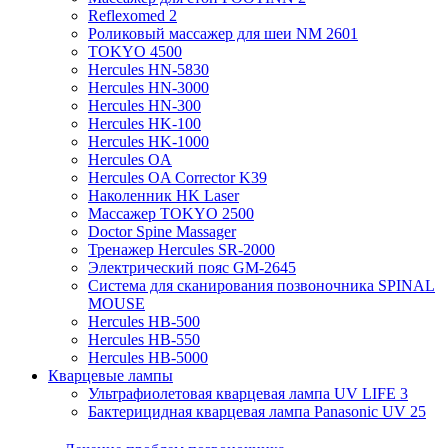
Reflexomed 2
Роликовый массажер для шеи NM 2601
TOKYO 4500
Hercules HN-5830
Hercules HN-3000
Hercules HN-300
Hercules HK-100
Hercules HK-1000
Hercules OA
Hercules OA Corrector K39
Наколенник HK Laser
Массажер TOKYO 2500
Doctor Spine Massager
Тренажер Hercules SR-2000
Электрический пояс GM-2645
Система для сканирования позвоночника SPINAL
MOUSE
Hercules HB-500
Hercules HB-550
Hercules HB-5000
Кварцевые лампы
Ультрафиолетовая кварцевая лампа UV LIFE 3
Бактерицидная кварцевая лампа Panasonic UV 25