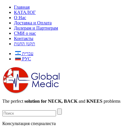
Главная
КАТАЛОГ
О Нас
Доставка и Оплата
Дилерам и Партнерам
СМИ о нас
Контакты
תקנון החנות
עברית
РУС
The perfect
solution for NECK, BACK
and
KNEES
problems
Консультация специалиста