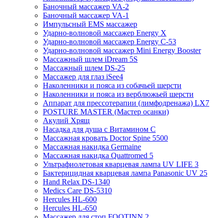
Баночный массажер VA-2
Баночный массажер VA-1
Импульсный EMS массажер
Ударно-волновой массажер Energy X
Ударно-волновой массажер Energy C-53
Ударно-волновой массажер Mini Energy Booster
Массажный шлем iDream 5S
Массажный шлем DS-25
Массажер для глаз iSee4
Наколенники и пояса из собачьей шерсти
Наколенники и пояса из верблюжьей шерсти
Аппарат для прессотерапии (лимфодренажа) LX7
POSTURE MASTER (Мастер осанки)
Акулий Хрящ
Насадка для душа с Витамином C
Массажная кровать Doctor Spine 5500
Массажная накидка Germaine
Массажная накидка Quattromed 5
Ультрафиолетовая кварцевая лампа UV LIFE 3
Бактерицидная кварцевая лампа Panasonic UV 25
Hand Relax DS-1340
Medics Care DS-5310
Hercules HL-600
Hercules HL-650
Массажер для стоп FOOTINN 2