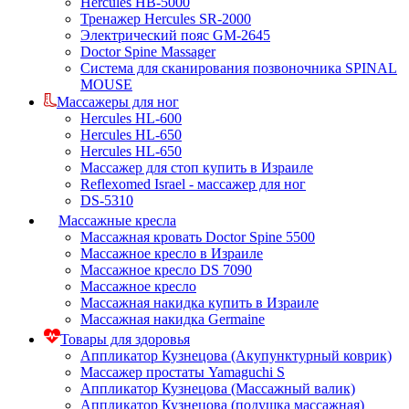
Hercules HB-5000
Тренажер Hercules SR-2000
Электрический пояс GM-2645
Doctor Spine Massager
Система для сканирования позвоночника SPINAL
MOUSE
Массажеры для ног
Hercules HL-600
Hercules HL-650
Hercules HL-650
Массажер для стоп купить в Израиле
Reflexomed Israel - массажер для ног
DS-5310
Массажные кресла
Массажная кровать Doctor Spine 5500
Массажное кресло в Израиле
Массажное кресло DS 7090
Массажное кресло
Массажная накидка купить в Израиле
Массажная накидка Germaine
Товары для здоровья
Аппликатор Кузнецова (Акупунктурный коврик)
Массажер простаты Yamaguchi S
Аппликатор Кузнецова (Массажный валик)
Аппликатор Кузнецова (подушка массажная)