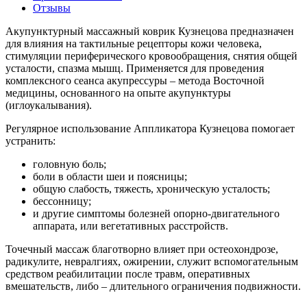
Отзывы
Акупунктурный массажный коврик Кузнецова предназначен
для влияния на тактильные рецепторы кожи человека,
стимуляции периферического кровообращения, снятия общей
усталости, спазма мышц. Применяется для проведения
комплексного сеанса акупрессуры – метода Восточной
медицины, основанного на опыте акупунктуры
(иглоукалывания).
Регулярное использование Аппликатора Кузнецова помогает
устранить:
головную боль;
боли в области шеи и поясницы;
общую слабость, тяжесть, хроническую усталость;
бессонницу;
и другие симптомы болезней опорно-двигательного
аппарата, или вегетативных расстройств.
Точечный массаж благотворно влияет при остеохондрозе,
радикулите, невралгиях, ожирении, служит вспомогательным
средством реабилитации после травм, оперативных
вмешательств, либо – длительного ограничения подвижности.