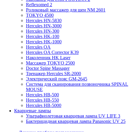
Reflexomed 2
Роликовый массажер для шеи NM 2601
TOKYO 4500
Hercules HN-5830
Hercules HN-3000
Hercules HN-300
Hercules HK-100
Hercules HK-1000
Hercules OA
Hercules OA Corrector K39
Наколенник HK Laser
Массажер TOKYO 2500
Doctor Spine Massager
Тренажер Hercules SR-2000
Электрический пояс GM-2645
Система для сканирования позвоночника SPINAL
MOUSE
Hercules HB-500
Hercules HB-550
Hercules HB-5000
Кварцевые лампы
Ультрафиолетовая кварцевая лампа UV LIFE 3
Бактерицидная кварцевая лампа Panasonic UV 25