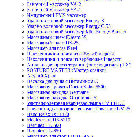
Баночный массажер VA-2
Баночный массажер VA-1
Импульсный EMS массажер
Ударно-волновой массажер Energy X
Ударно-волновой массажер Energy C-53
Ударно-волновой массажер Mini Energy Booster
Массажный шлем iDream 5S
Массажный шлем DS-25
Массажер для глаз iSee4
Наколенники и пояса из собачьей шерсти
Наколенники и пояса из верблюжьей шерсти
Аппарат для прессотерапии (лимфодренажа) LX7
POSTURE MASTER (Мастер осанки)
Акулий Хрящ
Насадка для душа с Витамином C
Массажная кровать Doctor Spine 5500
Массажная накидка Germaine
Массажная накидка Quattromed 5
Ультрафиолетовая кварцевая лампа UV LIFE 3
Бактерицидная кварцевая лампа Panasonic UV 25
Hand Relax DS-1340
Medics Care DS-5310
Hercules HL-600
Hercules HL-650
Массажер для стоп FOOTINN 2