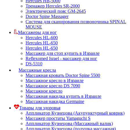
Hercules HB-5000
Тренажер Hercules SR-2000
Электрический пояс GM-2645
Doctor Spine Massager
Система для сканирования позвоночника SPINAL
MOUSE
Массажеры для ног
Hercules HL-600
Hercules HL-650
Hercules HL-650
Массажер для стоп купить в Израиле
Reflexomed Israel - массажер для ног
DS-5310
Массажные кресла
Массажная кровать Doctor Spine 5500
Массажное кресло в Израиле
Массажное кресло DS 7090
Массажное кресло
Массажная накидка купить в Израиле
Массажная накидка Germaine
Товары для здоровья
Аппликатор Кузнецова (Акупунктурный коврик)
Массажер простаты Yamaguchi S
Аппликатор Кузнецова (Массажный валик)
Аппликатор Кузнецова (подушка массажная)