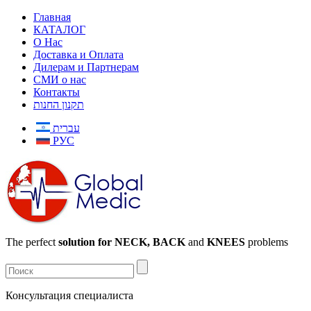
Главная
КАТАЛОГ
О Нас
Доставка и Оплата
Дилерам и Партнерам
СМИ о нас
Контакты
תקנון החנות
עברית
РУС
The perfect
solution for NECK, BACK
and
KNEES
problems
Консультация специалиста