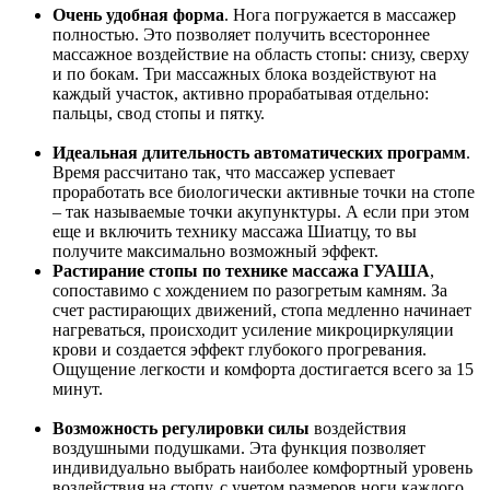
Очень удобная форма
. Нога погружается в массажер
полностью. Это позволяет получить всестороннее
массажное воздействие на область стопы: снизу, сверху
и по бокам. Три массажных блока воздействуют на
каждый участок, активно прорабатывая отдельно:
пальцы, свод стопы и пятку.
Идеальная длительность автоматических программ
.
Время рассчитано так, что массажер успевает
проработать все биологически активные точки на стопе
– так называемые точки акупунктуры. А если при этом
еще и включить технику массажа Шиатцу, то вы
получите максимально возможный эффект.
Растирание стопы по технике массажа ГУАША
,
сопоставимо с хождением по разогретым камням. За
счет растирающих движений, стопа медленно начинает
нагреваться, происходит усиление микроциркуляции
крови и создается эффект глубокого прогревания.
Ощущение легкости и комфорта достигается всего за 15
минут.
Возможность регулировки силы
воздействия
воздушными подушками. Эта функция позволяет
индивидуально выбрать наиболее комфортный уровень
воздействия на стопу, с учетом размеров ноги каждого