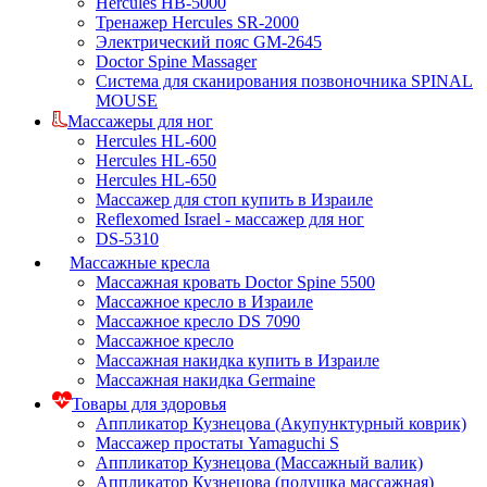
Hercules HB-5000
Тренажер Hercules SR-2000
Электрический пояс GM-2645
Doctor Spine Massager
Система для сканирования позвоночника SPINAL
MOUSE
Массажеры для ног
Hercules HL-600
Hercules HL-650
Hercules HL-650
Массажер для стоп купить в Израиле
Reflexomed Israel - массажер для ног
DS-5310
Массажные кресла
Массажная кровать Doctor Spine 5500
Массажное кресло в Израиле
Массажное кресло DS 7090
Массажное кресло
Массажная накидка купить в Израиле
Массажная накидка Germaine
Товары для здоровья
Аппликатор Кузнецова (Акупунктурный коврик)
Массажер простаты Yamaguchi S
Аппликатор Кузнецова (Массажный валик)
Аппликатор Кузнецова (подушка массажная)