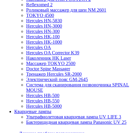
Reflexomed 2
Роликовый массажер для шеи NM 2601
TOKYO 4500
Hercules HN-5830
Hercules HN-3000
Hercules HN-300
Hercules HK-100
Hercules HK-1000
Hercules OA
Hercules OA Corrector K39
Наколенник HK Laser
Массажер TOKYO 2500
Doctor Spine Massager
Тренажер Hercules SR-2000
Электрический пояс GM-2645
Система для сканирования позвоночника SPINAL
MOUSE
Hercules HB-500
Hercules HB-550
Hercules HB-5000
Кварцевые лампы
Ультрафиолетовая кварцевая лампа UV LIFE 3
Бактерицидная кварцевая лампа Panasonic UV 25