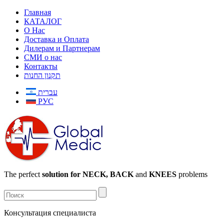
Главная
КАТАЛОГ
О Нас
Доставка и Оплата
Дилерам и Партнерам
СМИ о нас
Контакты
תקנון החנות
עברית
РУС
The perfect
solution for NECK, BACK
and
KNEES
problems
Консультация специалиста