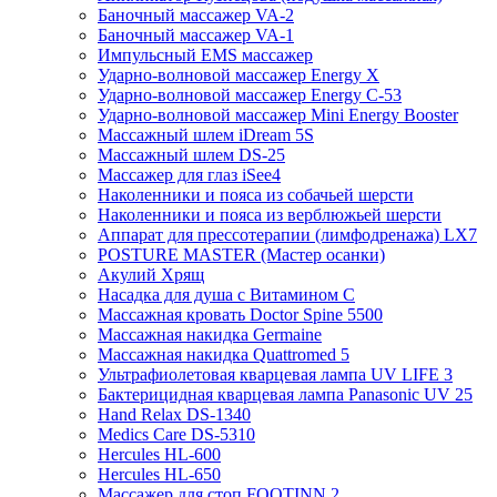
Баночный массажер VA-2
Баночный массажер VA-1
Импульсный EMS массажер
Ударно-волновой массажер Energy X
Ударно-волновой массажер Energy C-53
Ударно-волновой массажер Mini Energy Booster
Массажный шлем iDream 5S
Массажный шлем DS-25
Массажер для глаз iSee4
Наколенники и пояса из собачьей шерсти
Наколенники и пояса из верблюжьей шерсти
Аппарат для прессотерапии (лимфодренажа) LX7
POSTURE MASTER (Мастер осанки)
Акулий Хрящ
Насадка для душа с Витамином C
Массажная кровать Doctor Spine 5500
Массажная накидка Germaine
Массажная накидка Quattromed 5
Ультрафиолетовая кварцевая лампа UV LIFE 3
Бактерицидная кварцевая лампа Panasonic UV 25
Hand Relax DS-1340
Medics Care DS-5310
Hercules HL-600
Hercules HL-650
Массажер для стоп FOOTINN 2