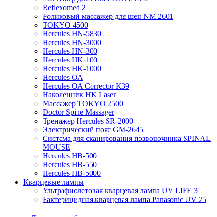
Reflexomed 2
Роликовый массажер для шеи NM 2601
TOKYO 4500
Hercules HN-5830
Hercules HN-3000
Hercules HN-300
Hercules HK-100
Hercules HK-1000
Hercules OA
Hercules OA Corrector K39
Наколенник HK Laser
Массажер TOKYO 2500
Doctor Spine Massager
Тренажер Hercules SR-2000
Электрический пояс GM-2645
Система для сканирования позвоночника SPINAL
MOUSE
Hercules HB-500
Hercules HB-550
Hercules HB-5000
Кварцевые лампы
Ультрафиолетовая кварцевая лампа UV LIFE 3
Бактерицидная кварцевая лампа Panasonic UV 25