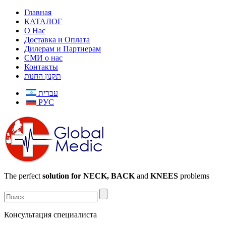
Главная
КАТАЛОГ
О Нас
Доставка и Оплата
Дилерам и Партнерам
СМИ о нас
Контакты
תקנון החנות
עברית
РУС
The perfect
solution for NECK, BACK
and
KNEES
problems
Консультация специалиста