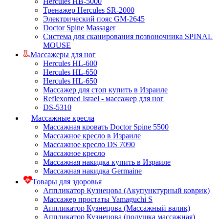
Hercules HB-5000
Тренажер Hercules SR-2000
Электрический пояс GM-2645
Doctor Spine Massager
Система для сканирования позвоночника SPINAL
MOUSE
Массажеры для ног
Hercules HL-600
Hercules HL-650
Hercules HL-650
Массажер для стоп купить в Израиле
Reflexomed Israel - массажер для ног
DS-5310
Массажные кресла
Массажная кровать Doctor Spine 5500
Массажное кресло в Израиле
Массажное кресло DS 7090
Массажное кресло
Массажная накидка купить в Израиле
Массажная накидка Germaine
Товары для здоровья
Аппликатор Кузнецова (Акупунктурный коврик)
Массажер простаты Yamaguchi S
Аппликатор Кузнецова (Массажный валик)
Аппликатор Кузнецова (подушка массажная)