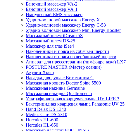
Баночный массажер VA-2
Баночный массажер VA-1
Импульсный EMS массажер
Ударно-волновой массажер Energy X
Ударно-волновой массажер Energy C-53
Ударно-волновой массажер Mini Energy Booster
Массажный шлем iDream 5S
Массажный шлем DS-25
Массажер для глаз iSee4
Наколенники и пояса из собачьей шерсти
Наколенники и пояса из верблюжьей шерсти
Аппарат для прессотерапии (лимфодренажа) LX7
POSTURE MASTER (Мастер осанки)
Акулий Хрящ
Насадка для душа с Витамином C
Массажная кровать Doctor Spine 5500
Массажная накидка Germaine
Массажная накидка Quattromed 5
Ультрафиолетовая кварцевая лампа UV LIFE 3
Бактерицидная кварцевая лампа Panasonic UV 25
Hand Relax DS-1340
Medics Care DS-5310
Hercules HL-600
Hercules HL-650
Массажер для стоп FOOTINN 2