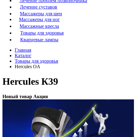
Лечение проблем позвоночника
Лечение суставов
Массажеры для шеи
Массажеры для ног
Массажные кресла
Товары для здоровья
Кварцевые лампы
Главная
Каталог
Товары для здоровья
Hercules OA
Hercules К39
Новый товар
Акция