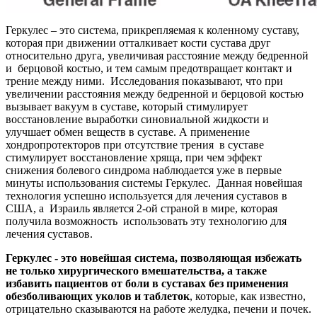
Геркулес – это система, прикрепляемая к коленному суставу,
которая при движении отталкивает кости сустава друг
относительно друга, увеличивая расстояние между бедренной
и берцовой костью, и тем самым предотвращает контакт и
трение между ними. Исследования показывают, что при
увеличении расстояния между бедренной и берцовой костью
вызывает вакуум в суставе, который стимулирует
восстановление выработки синовиальной жидкости и
улучшает обмен веществ в суставе. А применение
хондропротекторов при отсутствие трения в суставе
стимулирует восстановление хряща, при чем эффект
снижения болевого синдрома наблюдается уже в первые
минуты использования системы Геркулес. Данная новейшая
технология успешно используется для лечения суставов в
США, а Израиль является 2-ой страной в мире, которая
получила возможность использовать эту технологию для
лечения суставов.
Геркулес - это новейшая система, позволяющая избежать
не только хирургического вмешательства, a также
избавить пациентов от боли в суставах без применения
обезболивающих уколов и таблеток
, которые, как известно,
отрицательно сказываются на работе желудка, печени и почек.