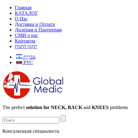
Главная
КАТАЛОГ
О Нас
Доставка и Оплата
Дилерам и Партнерам
СМИ о нас
Контакты
תקנון החנות
עברית
РУС
The perfect
solution for NECK, BACK
and
KNEES
problems
Консультация специалиста