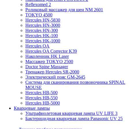
Reflexomed 2
Роликовый массажер для шеи NM 2601
TOKYO 4500
Hercules HN-5830
Hercules HN-3000
Hercules HN-300
Hercules HK-100
Hercules HK-1000
Hercules OA
Hercules OA Corrector K39
Наколенник HK Laser
Массажер TOKYO 2500
Doctor Spine Massager
Тренажер Hercules SR-2000
Электрический пояс GM-2645
Система для сканирования позвоночника SPINAL
MOUSE
Hercules HB-500
Hercules HB-550
Hercules HB-5000
Кварцевые лампы
Ультрафиолетовая кварцевая лампа UV LIFE 3
Бактерицидная кварцевая лампа Panasonic UV 25