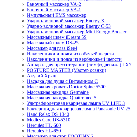
Баночный массажер VA-2
Баночный массажер VA-1
Импульсный EMS массажер
Ударно-волновой массажер Energy X
Ударно-волновой массажер Energy C-53
Ударно-волновой массажер Mini Energy Booster
Массажный шлем iDream 5S
Массажный шлем DS-25
Массажер для глаз iSee4
Наколенники и пояса из собачьей шерсти
Наколенники и пояса из верблюжьей шерсти
Аппарат для прессотерапии (лимфодренажа) LX7
POSTURE MASTER (Мастер осанки)
Акулий Хрящ
Насадка для душа с Витамином C
Массажная кровать Doctor Spine 5500
Массажная накидка Germaine
Массажная накидка Quattromed 5
Ультрафиолетовая кварцевая лампа UV LIFE 3
Бактерицидная кварцевая лампа Panasonic UV 25
Hand Relax DS-1340
Medics Care DS-5310
Hercules HL-600
Hercules HL-650
Массажер для стоп FOOTINN 2