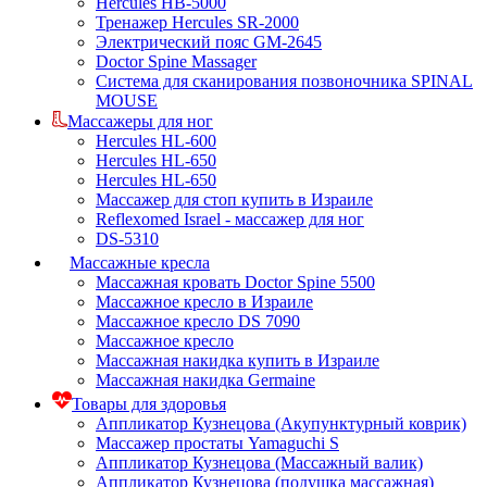
Hercules HB-5000
Тренажер Hercules SR-2000
Электрический пояс GM-2645
Doctor Spine Massager
Система для сканирования позвоночника SPINAL
MOUSE
Массажеры для ног
Hercules HL-600
Hercules HL-650
Hercules HL-650
Массажер для стоп купить в Израиле
Reflexomed Israel - массажер для ног
DS-5310
Массажные кресла
Массажная кровать Doctor Spine 5500
Массажное кресло в Израиле
Массажное кресло DS 7090
Массажное кресло
Массажная накидка купить в Израиле
Массажная накидка Germaine
Товары для здоровья
Аппликатор Кузнецова (Акупунктурный коврик)
Массажер простаты Yamaguchi S
Аппликатор Кузнецова (Массажный валик)
Аппликатор Кузнецова (подушка массажная)