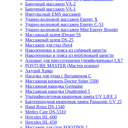
Баночный массажер VA-2
Баночный массажер VA-1
Импульсный EMS массажер
Ударно-волновой массажер Energy X
Ударно-волновой массажер Energy C-53
Ударно-волновой массажер Mini Energy Booster
Массажный шлем iDream 5S
Массажный шлем DS-25
Массажер для глаз iSee4
Наколенники и пояса из собачьей шерсти
Наколенники и пояса из верблюжьей шерсти
Аппарат для прессотерапии (лимфодренажа) LX7
POSTURE MASTER (Мастер осанки)
Акулий Хрящ
Насадка для душа с Витамином C
Массажная кровать Doctor Spine 5500
Массажная накидка Germaine
Массажная накидка Quattromed 5
Ультрафиолетовая кварцевая лампа UV LIFE 3
Бактерицидная кварцевая лампа Panasonic UV 25
Hand Relax DS-1340
Medics Care DS-5310
Hercules HL-600
Hercules HL-650
Массажер для стоп FOOTINN 2