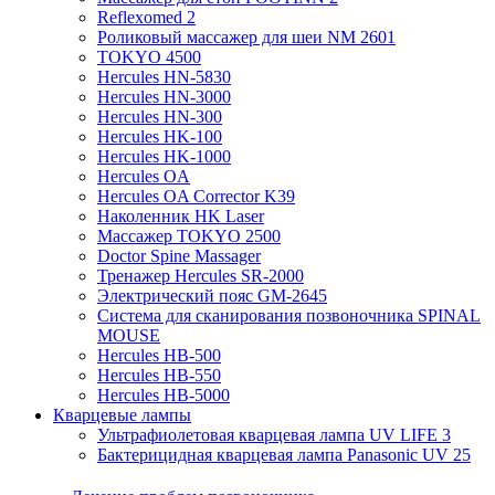
Reflexomed 2
Роликовый массажер для шеи NM 2601
TOKYO 4500
Hercules HN-5830
Hercules HN-3000
Hercules HN-300
Hercules HK-100
Hercules HK-1000
Hercules OA
Hercules OA Corrector K39
Наколенник HK Laser
Массажер TOKYO 2500
Doctor Spine Massager
Тренажер Hercules SR-2000
Электрический пояс GM-2645
Система для сканирования позвоночника SPINAL
MOUSE
Hercules HB-500
Hercules HB-550
Hercules HB-5000
Кварцевые лампы
Ультрафиолетовая кварцевая лампа UV LIFE 3
Бактерицидная кварцевая лампа Panasonic UV 25