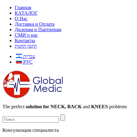
Главная
КАТАЛОГ
О Нас
Доставка и Оплата
Дилерам и Партнерам
СМИ о нас
Контакты
תקנון החנות
עברית
РУС
The perfect
solution for NECK, BACK
and
KNEES
problems
Консультация специалиста