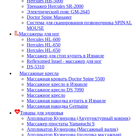
Hercules HB-5000
Тренажер Hercules SR-2000
Электрический пояс GM-2645
Doctor Spine Massager
Система для сканирования позвоночника SPINAL
MOUSE
Массажеры для ног
Hercules HL-600
Hercules HL-650
Hercules HL-650
Массажер для стоп купить в Израиле
Reflexomed Israel - массажер для ног
DS-5310
Массажные кресла
Массажная кровать Doctor Spine 5500
Массажное кресло в Израиле
Массажное кресло DS 7090
Массажное кресло
Массажная накидка купить в Израиле
Массажная накидка Germaine
Товары для здоровья
Аппликатор Кузнецова (Акупунктурный коврик)
Массажер простаты Yamaguchi S
Аппликатор Кузнецова (Массажный валик)
Аппликатор Кузнецова (подушка массажная)